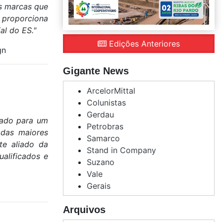
s marcas que
, proporciona
al do ES."
Edições Anteriores
gn
Gigante News
ArcelorMittal
Colunistas
Gerdau
tado para um
Petrobras
 das maiores
Samarco
te aliado da
Stand in Company
ualificados e
Suzano
Vale
Gerais
Arquivos