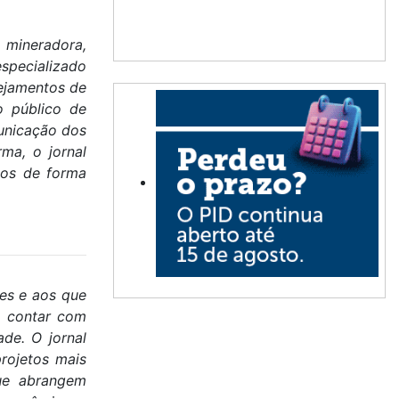
 mineradora,
specializado
nejamentos de
 público de
unicação dos
ma, o jornal
mos de forma
res e aos que
l contar com
de. O jornal
projetos mais
ue abrangem