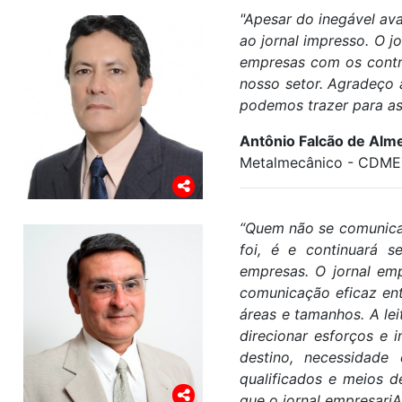
"Apesar do inegável ava
ao jornal impresso.
O j
empresas com os contra
nosso setor. Agradeço 
podemos trazer para as
Antônio Falcão de Alm
Metalmecânico - CDM
“Quem não se comunica 
foi, é e continuará 
empresas. O jornal em
comunicação eficaz ent
áreas e tamanhos. A lei
direcionar esforços e 
destino, necessidade
qualificados e meios 
que o jornal empresariA