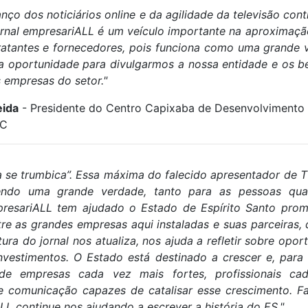
nço dos noticiários online e da agilidade da televisão cont
ornal empresariALL é um veículo importante na aproximaçã
tantes e fornecedores, pois funciona como uma grande vi
a oportunidade para divulgarmos a nossa entidade e os b
 empresas do setor."
eida
- Presidente do Centro Capixaba de Desenvolvimento
EC
se trumbica”. Essa máxima do falecido apresentador de T
sendo uma grande verdade, tanto para as pessoas qua
presariALL tem ajudado o Estado de Espírito Santo pr
re as grandes empresas aqui instaladas e suas parceiras, 
tura do jornal nos atualiza, nos ajuda a refletir sobre opor
investimentos. O Estado está destinado a crescer e, para
 de empresas cada vez mais fortes, profissionais ca
de comunicação capazes de catalisar esse crescimento. F
LL continue nos ajudando a escrever a história do ES."