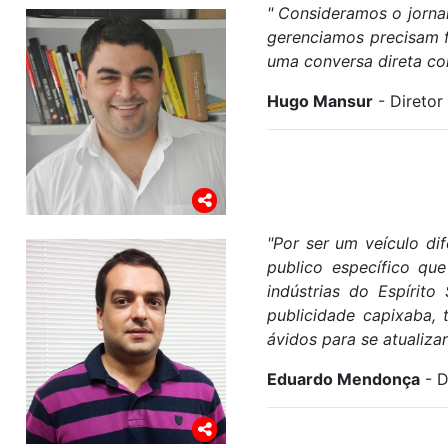
" Consideramos o jorna
gerenciamos precisam f
uma conversa direta com
Hugo Mansur
- Diretor
"Por ser um veículo di
publico específico qu
indústrias do Espírit
publicidade capixaba, t
ávidos para se atualiza
Eduardo Mendonça
- D