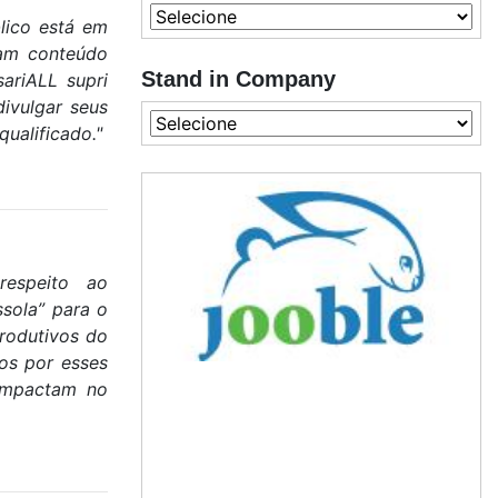
lico está em
çam conteúdo
Stand in Company
ariALL supri
ivulgar seus
ualificado."
respeito ao
sola” para o
produtivos do
dos por esses
 impactam no