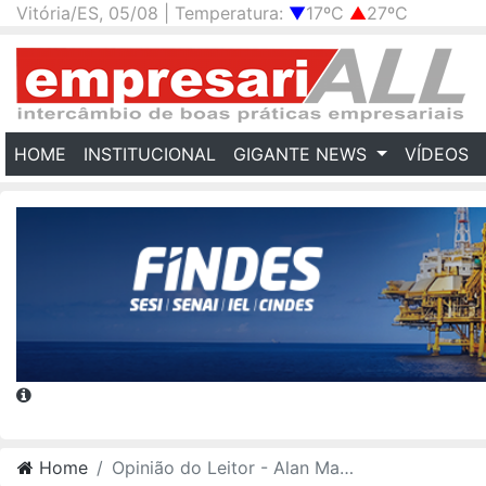
Vitória/ES, 05/08 | Temperatura:
▼
17ºC
▲
27ºC
(CURRENT)
HOME
INSTITUCIONAL
GIGANTE NEWS
VÍDEOS
Home
Opinião do Leitor - Alan Marques Ribeiro