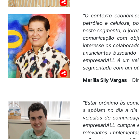
"O contexto econômico
petróleo e celulose, 
neste segmento, o jorn
comunicação com obje
interesse os colabora
anunciantes buscando s
empresariALL é um veí
segmentada com um públ
Marília Sily Vargas
- Di
“Estar próximo às comu
a apóiam no dia a dia
veículos de comunicaç
empresariALL cumpre es
relevantes implement