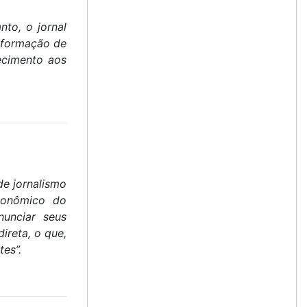
to, o jornal
nformação de
ecimento aos
e jornalismo
conômico do
unciar seus
ireta, o que,
es”.