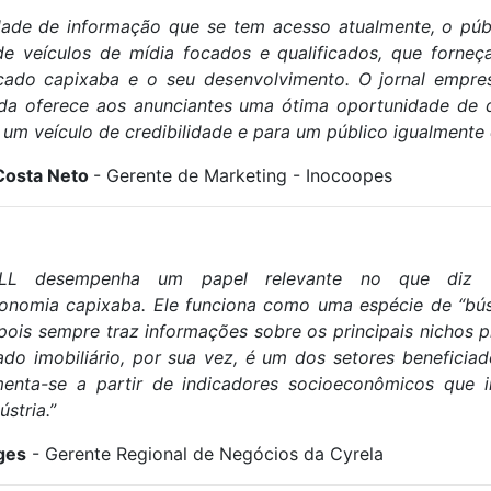
ade de informação que se tem acesso atualmente, o púb
e veículos de mídia focados e qualificados, que forne
cado capixaba e o seu desenvolvimento. O jornal
empres
nda oferece aos anunciantes uma ótima oportunidade de d
um veículo de credibilidade e para um público igualmente q
 Costa Neto
- Gerente de Marketing - Inocoopes
iALL desempenha um papel relevante no que diz 
onomia capixaba. Ele funciona como uma espécie de “bús
pois sempre traz informações sobre os principais nichos 
ado imobiliário, por sua vez, é um dos setores beneficia
menta-se a partir de indicadores socioeconômicos que
stria.”
ges
- Gerente Regional de Negócios da Cyrela