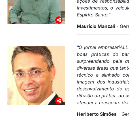
ações de responsabili
investimentos, o veíc
Espírito Santo.”
Maurício Manzali
- Ger
"O jornal empresariAL
boas práticas do par
surpreendendo pela q
diversas áreas que tan
técnico e alinhado c
imagem dos industriai
desenvolvimento do es
difusão da prática do a
atender a crescente de
Heriberto Simões
- Ger