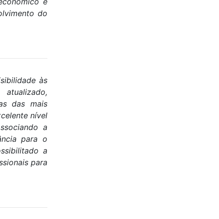
 econômico e
olvimento do
ibilidade às
 atualizado,
vas das mais
celente nível
associando a
ância para o
sibilitado a
ssionais para