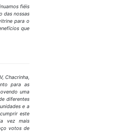
inuamos fiéis
o das nossas
trine para o
enefícios que
V, Chacrinha,
nto para as
omovendo uma
de diferentes
tunidades e a
 cumprir este
da vez mais
aço votos de