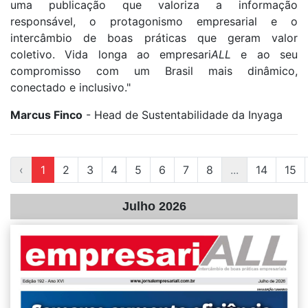
uma publicação que valoriza a informação
responsável, o protagonismo empresarial e o
intercâmbio de boas práticas que geram valor
coletivo. Vida longa ao empresari
ALL
e ao seu
compromisso com um Brasil mais dinâmico,
conectado e inclusivo."
Marcus Finco
- Head de Sustentabilidade da Inyaga
‹
1
2
3
4
5
6
7
8
...
14
15
Julho 2026