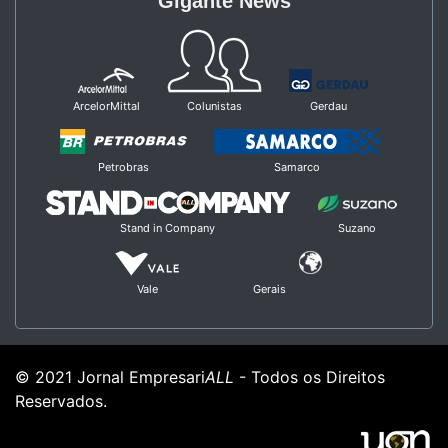
Gigante News
ArcelorMittal
Colunistas
Gerdau
Petrobras
Samarco
Stand in Company
Suzano
Vale
Gerais
© 2021 Jornal Empresari
ALL
- Todos os Direitos
Reservados.