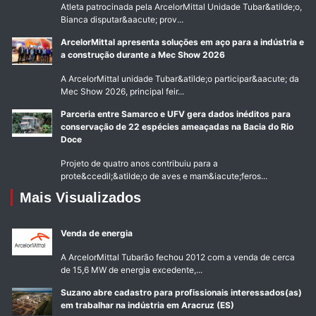
Atleta patrocinada pela ArcelorMittal Unidade Tubar&atilde;o,
Bianca disputar&aacute; prov...
ArcelorMittal apresenta soluções em aço para a indústria e
a construção durante a Mec Show 2026
A ArcelorMittal unidade Tubar&atilde;o participar&aacute; da
Mec Show 2026, principal feir...
Parceria entre Samarco e UFV gera dados inéditos para
conservação de 22 espécies ameaçadas na Bacia do Rio
Doce
Projeto de quatro anos contribuiu para a
prote&ccedil;&atilde;o de aves e mam&iacute;feros...
Mais Visualizados
Venda de energia
A ArcelorMittal Tubarão fechou 2012 com a venda de cerca
de 15,6 MW de energia excedente,...
Suzano abre cadastro para profissionais interessados(as)
em trabalhar na indústria em Aracruz (ES)