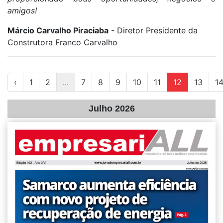
amigos!
Márcio Carvalho Piraciaba
- Diretor Presidente da
Construtora Franco Carvalho
‹
1
2
...
7
8
9
10
11
12
13
1
Julho 2026