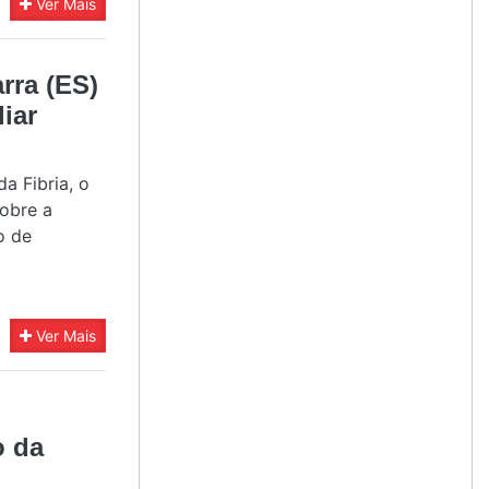
Ver Mais
rra (ES)
iar
a Fibria, o
obre a
o de
Ver Mais
o da