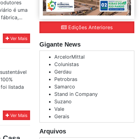
rodutores
viário é uma
ábrica,...
Edições Anteriores
Ver Mais
Gigante News
ArcelorMittal
Colunistas
Gerdau
sustentável
Petrobras
é 100%
Samarco
foi listada
Stand in Company
Suzano
Vale
Ver Mais
Gerais
Arquivos
a Casa