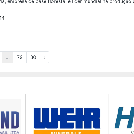
bria, empresa de base florestal e líder mundial na produção 
14
...
79
80
›