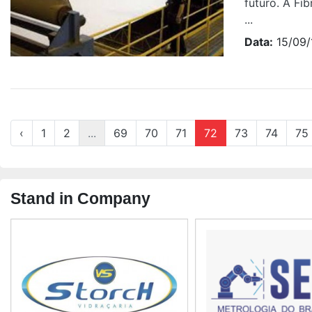
futuro. A Fi
...
Data:
15/09/
‹
1
2
...
69
70
71
72
73
74
75
Stand in Company