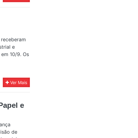
) receberam
trial e
 em 10/9. Os
Ver Mais
Papel e
nança
visão de