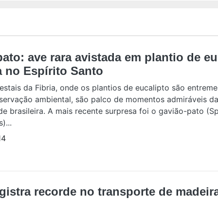
ato: ave rara avistada em plantio de eu
a no Espírito Santo
restais da Fibria, onde os plantios de eucalipto são entre
eservação ambiental, são palco de momentos admiráveis d
de brasileira. A mais recente surpresa foi o gavião-pato (S
)...
14
egistra recorde no transporte de madeir