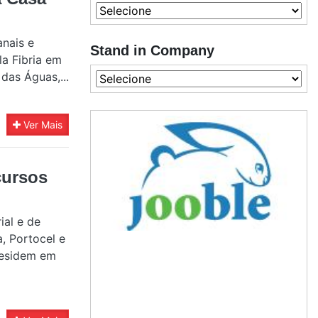
anais e
Stand in Company
la Fibria em
das Águas,...
Ver Mais
cursos
ial e de
, Portocel e
residem em