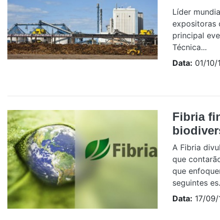
Líder mundia
expositoras 
principal ev
Técnica...
Data:
01/10/
Fibria f
biodive
A Fibria div
que contarão
que enfoquem
seguintes es.
Data:
17/09/