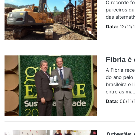
O recorde fo
parceiros qu
das alternati
Data:
12/11/
Fibria é
A Fibria re
do ano pelo
brasileira e
entre as ma..
Data:
06/11/
Artesãs 