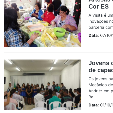
Cor ES
A visita é u
inovações no
parceria com
Data:
07/10/
Jovens 
de capac
Os jovens pa
Mecânico de 
Andritz em p
Ba...
Data:
01/10/