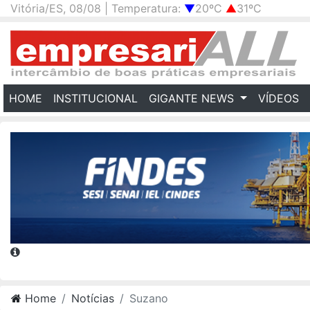
Vitória/ES, 08/08 | Temperatura:
▼
20ºC
▲
31ºC
(CURRENT)
HOME
INSTITUCIONAL
GIGANTE NEWS
VÍDEOS
Home
Notícias
Suzano