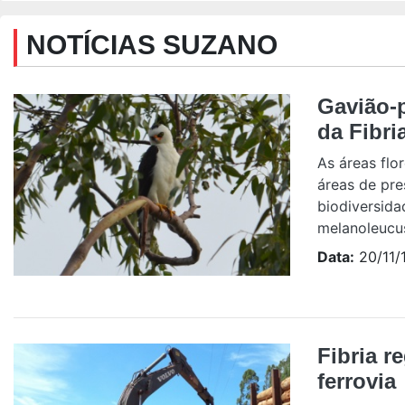
NOTÍCIAS SUZANO
Gavião-p
da Fibri
As áreas flo
áreas de pr
biodiversida
melanoleucus
Data:
20/11/
Fibria r
ferrovia