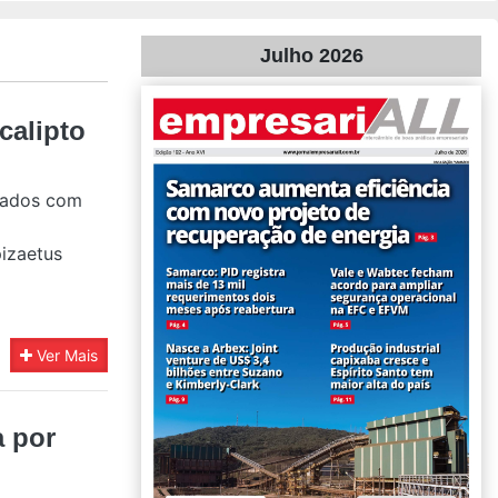
Julho 2026
calipto
meados com
a
pizaetus
Ver Mais
a por