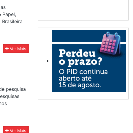
das
 Papel,
Brasileira
Ver Mais
 de pesquisa
pesquisas
nos
Ver Mais