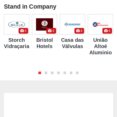
Stand in Company
6
4
8
8
Storch
Bristol
Casa das
União
Vidraçaria
Hotels
Válvulas
Altoé
Aluminio