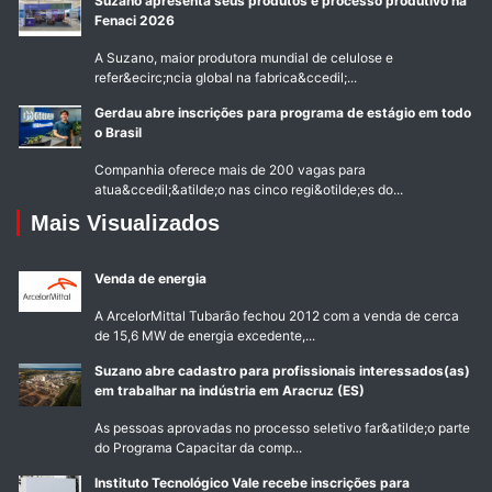
Suzano apresenta seus produtos e processo produtivo na
Fenaci 2026
A Suzano, maior produtora mundial de celulose e
refer&ecirc;ncia global na fabrica&ccedil;...
Gerdau abre inscrições para programa de estágio em todo
o Brasil
Companhia oferece mais de 200 vagas para
atua&ccedil;&atilde;o nas cinco regi&otilde;es do...
Mais Visualizados
Venda de energia
A ArcelorMittal Tubarão fechou 2012 com a venda de cerca
de 15,6 MW de energia excedente,...
Suzano abre cadastro para profissionais interessados(as)
em trabalhar na indústria em Aracruz (ES)
As pessoas aprovadas no processo seletivo far&atilde;o parte
do Programa Capacitar da comp...
Instituto Tecnológico Vale recebe inscrições para