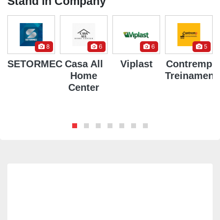
Stand in Company
8
6
6
5
SETORMEC
Casa All
Viplast
Contremp
s
Home
Treinament
is
Center