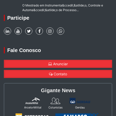
O Mestrado em Instrumenta&ccedil;&atilde;o, Controle e
Automa&ccedil;&atilde;o de Processo...
Participe
Fale Conosco
Anunciar
Contato
Gigante News
ArcelorMittal
Colunistas
Gerdau