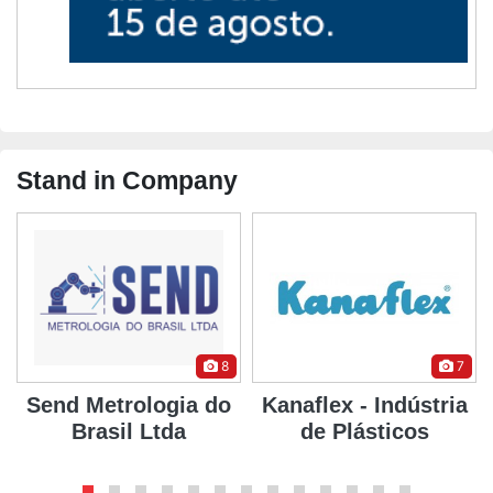
Stand in Company
8
7
L
Send Metrologia do
Kanaflex - Indústria
Brasil Ltda
de Plásticos