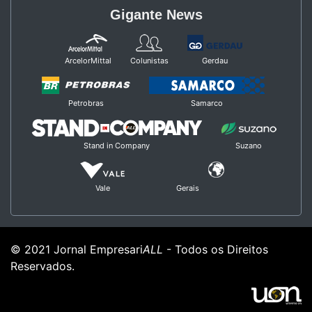
Gigante News
ArcelorMittal
Colunistas
Gerdau
Petrobras
Samarco
Stand in Company
Suzano
Vale
Gerais
© 2021 Jornal Empresari
ALL
- Todos os Direitos
Reservados.