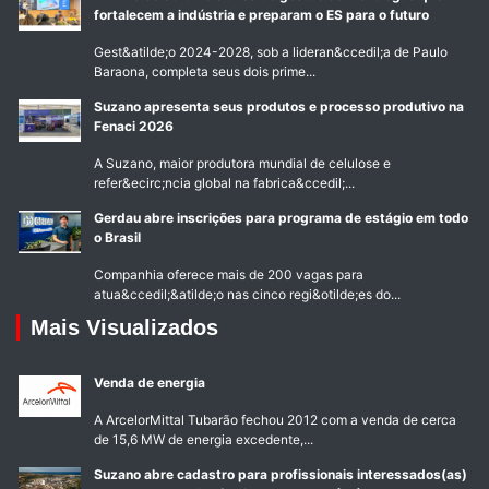
fortalecem a indústria e preparam o ES para o futuro
Gest&atilde;o 2024-2028, sob a lideran&ccedil;a de Paulo
Baraona, completa seus dois prime...
Suzano apresenta seus produtos e processo produtivo na
Fenaci 2026
A Suzano, maior produtora mundial de celulose e
refer&ecirc;ncia global na fabrica&ccedil;...
Gerdau abre inscrições para programa de estágio em todo
o Brasil
Companhia oferece mais de 200 vagas para
atua&ccedil;&atilde;o nas cinco regi&otilde;es do...
Mais Visualizados
Venda de energia
A ArcelorMittal Tubarão fechou 2012 com a venda de cerca
de 15,6 MW de energia excedente,...
Suzano abre cadastro para profissionais interessados(as)