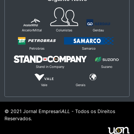
ArcelorMittal
Colunistas
Gerdau
Petrobras
Samarco
Stand in Company
Suzano
Vale
Gerais
© 2021 Jornal Empresari
ALL
- Todos os Direitos
Reservados.