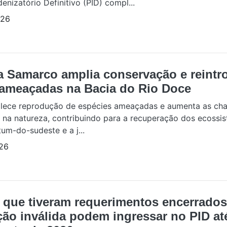
enizatório Definitivo (PID) compl...
/26
a Samarco amplia conservação e reint
 ameaçadas na Bacia do Rio Doce
talece reprodução de espécies ameaçadas e aumenta as ch
 na natureza, contribuindo para a recuperação dos ecossi
um-do-sudeste e a j...
26
 que tiveram requerimentos encerrados
ão inválida podem ingressar no PID até