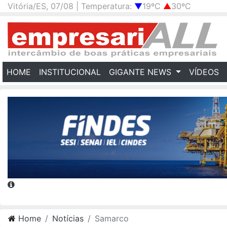
Vitória/ES, 07/08 | Temperatura:
▼
19ºC
▲
30ºC
(CURRENT)
HOME
INSTITUCIONAL
GIGANTE NEWS
VÍDEOS
Home
Notícias
Samarco