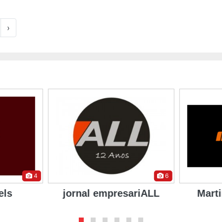
›
4
6
els
jornal empresariALL
Mart