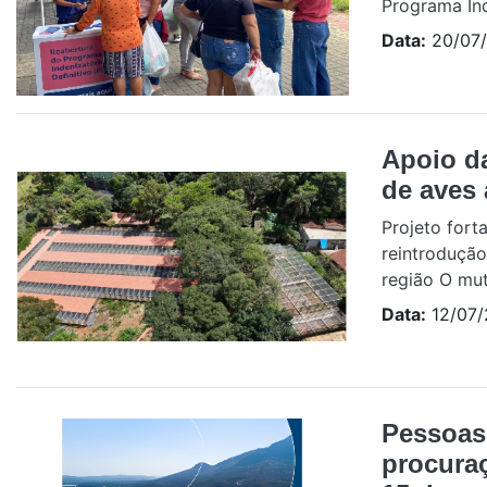
Programa Ind
Data:
20/07
Apoio d
de aves
Projeto for
reintrodução
região O mut
Data:
12/07/
Pessoas
procuraç