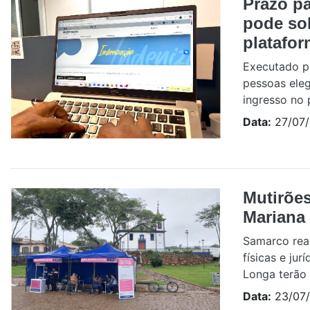
Prazo pa
pode sol
platafo
Executado p
pessoas eleg
ingresso no 
Data:
27/07
Mutirões
Mariana
Samarco real
físicas e ju
Longa terão 
Data:
23/07