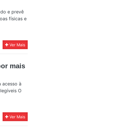
ado e prevê
oas físicas e
Ver Mais
por mais
a acesso à
elegíveis O
Ver Mais