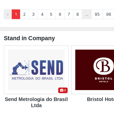
‹
1
2
3
4
5
6
7
8
...
95
96
Stand in Company
8
Send Metrologia do Brasil
Bristol Hot
Ltda