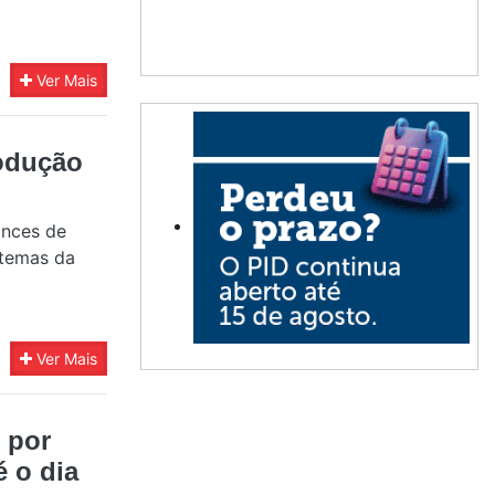
Ver Mais
rodução
ances de
stemas da
Ver Mais
 por
 o dia