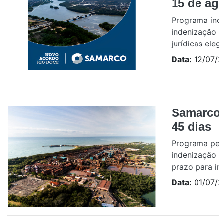
15 de ag
Programa ind
indenização 
jurídicas ele
Data:
12/07/
Samarco
45 dias
Programa pe
indenização 
prazo para i
Data:
01/07/