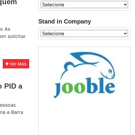
 quem
Stand in Company
to As
em solicitar
Ver Mais
o PID a
pessoas
ana e Barra