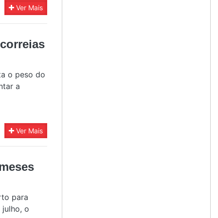
Ver Mais
correias
ta o peso do
ntar a
Ver Mais
 meses
rto para
 julho, o