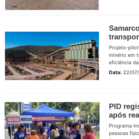
Samarco
transpor
Projeto-pilo
minério em t
eficiência d
Data:
22/07
PID regi
após rea
Programa Ind
pessoas físic