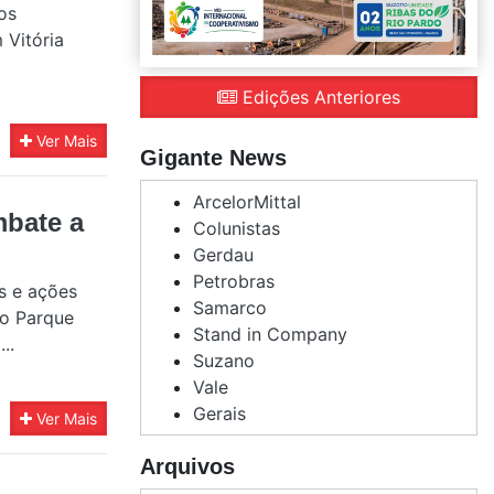
os
 Vitória
Edições Anteriores
Ver Mais
Gigante News
ArcelorMittal
bate a
Colunistas
Gerdau
Petrobras
s e ações
Samarco
do Parque
Stand in Company
..
Suzano
Vale
Gerais
Ver Mais
Arquivos