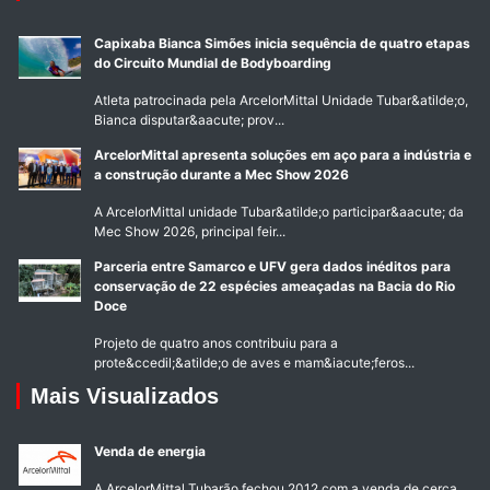
Capixaba Bianca Simões inicia sequência de quatro etapas
do Circuito Mundial de Bodyboarding
Atleta patrocinada pela ArcelorMittal Unidade Tubar&atilde;o,
Bianca disputar&aacute; prov...
ArcelorMittal apresenta soluções em aço para a indústria e
a construção durante a Mec Show 2026
A ArcelorMittal unidade Tubar&atilde;o participar&aacute; da
Mec Show 2026, principal feir...
Parceria entre Samarco e UFV gera dados inéditos para
conservação de 22 espécies ameaçadas na Bacia do Rio
Doce
Projeto de quatro anos contribuiu para a
prote&ccedil;&atilde;o de aves e mam&iacute;feros...
Mais Visualizados
Venda de energia
A ArcelorMittal Tubarão fechou 2012 com a venda de cerca