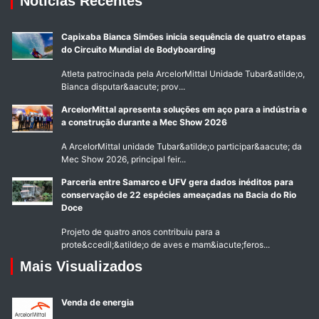
Notícias Recentes
Capixaba Bianca Simões inicia sequência de quatro etapas
do Circuito Mundial de Bodyboarding
Atleta patrocinada pela ArcelorMittal Unidade Tubar&atilde;o,
Bianca disputar&aacute; prov...
ArcelorMittal apresenta soluções em aço para a indústria e
a construção durante a Mec Show 2026
A ArcelorMittal unidade Tubar&atilde;o participar&aacute; da
Mec Show 2026, principal feir...
Parceria entre Samarco e UFV gera dados inéditos para
conservação de 22 espécies ameaçadas na Bacia do Rio
Doce
Projeto de quatro anos contribuiu para a
prote&ccedil;&atilde;o de aves e mam&iacute;feros...
Mais Visualizados
Venda de energia