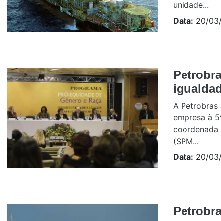
unidade...
Data:
20/03/
Petrobra
igualdad
A Petrobras 
empresa à 5
coordenada p
(SPM...
Data:
20/03/
Petrobr