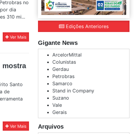
 Petrobras no
 por dia
s 310 mi...
Edições Anteriores
Ver Mais
Gigante News
ArcelorMittal
Colunistas
l mostra
Gerdau
Petrobras
Samarco
rito Santo
Stand in Company
a de
Suzano
ferramenta
Vale
Gerais
Arquivos
Ver Mais