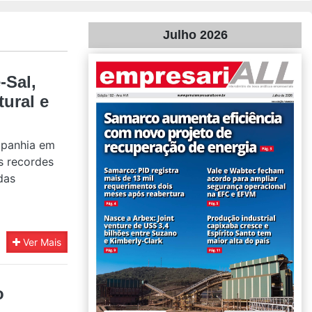
Julho 2026
-Sal,
tural e
mpanhia em
s recordes
das
Ver Mais
o