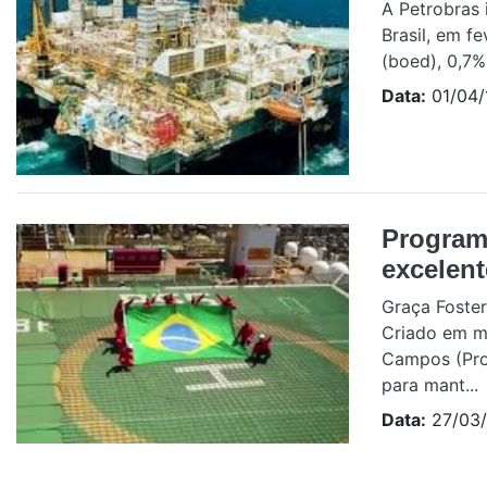
A Petrobras 
Brasil, em fe
(boed), 0,7%
Data:
01/04/
Program
excelen
Graça Foster
Criado em ma
Campos (Proe
para mant...
Data:
27/03/