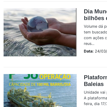
Dia Mun
bilhões 
Volume dá p
tem buscado
com ações co
reus...
Data:
24/03/
Platafo
Baleias
Unidade vai 
A plataform
feira, dia 1