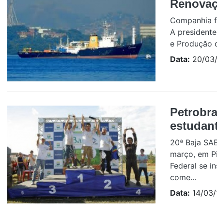
Renovaç
Companhia f
A presidente
e Produção d
Data:
20/03/
Petrobra
estudan
20ª Baja SAE
março, em Pi
Federal se i
come...
Data:
14/03/