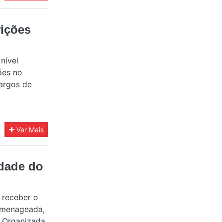
rições
nível
ões no
argos de
Ver Mais
idade do
 receber o
homenageada,
. Organizada