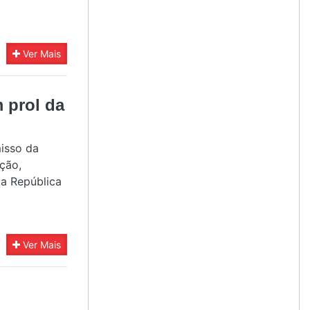
Ver Mais
 prol da
misso da
ção,
da República
Ver Mais