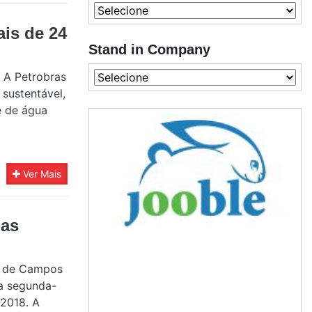
is de 24
Stand in Company
 A Petrobras
sustentável,
e de água
Ver Mais
das
ia de Campos
a segunda-
-2018. A