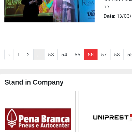
pe...
Data:
13/03/
‹
1
2
...
53
54
55
56
57
58
5
Stand in Company