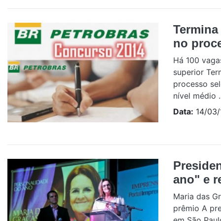
Termina
no proce
Há 100 vagas
superior Ter
processo se
nível médio .
Data:
14/03/
Presiden
ano" e 
Maria das Gr
prêmio A pre
em São Paulo