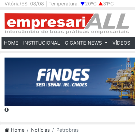
Vitória/ES, 08/08 | Temperatura:
▼
20ºC
▲
31ºC
(CURRENT)
HOME
INSTITUCIONAL
GIGANTE NEWS
VÍDEOS
Home
Notícias
Petrobras