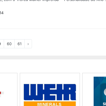
14
9
60
61
›