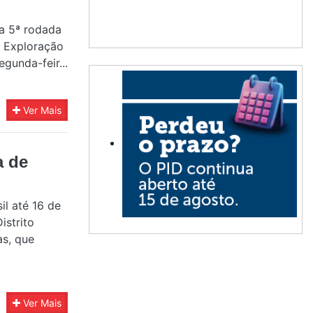
a 5ª rodada
e Exploração
gunda-feir...
Ver Mais
a de
il até 16 de
istrito
as, que
Ver Mais