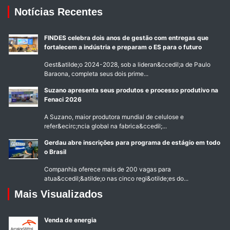
Notícias Recentes
FINDES celebra dois anos de gestão com entregas que
fortalecem a indústria e preparam o ES para o futuro
Gest&atilde;o 2024-2028, sob a lideran&ccedil;a de Paulo
Baraona, completa seus dois prime...
Suzano apresenta seus produtos e processo produtivo na
Fenaci 2026
A Suzano, maior produtora mundial de celulose e
refer&ecirc;ncia global na fabrica&ccedil;...
Gerdau abre inscrições para programa de estágio em todo
o Brasil
Companhia oferece mais de 200 vagas para
atua&ccedil;&atilde;o nas cinco regi&otilde;es do...
Mais Visualizados
Venda de energia