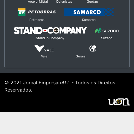
ArcelorMittal
Colunistas
Gerdau
Petrobras
Samarco
Stand in Company
Suzano
Vale
Gerais
© 2021 Jornal Empresari
ALL
- Todos os Direitos
Reservados.