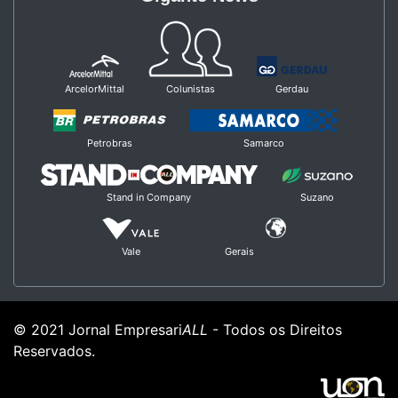
ArcelorMittal
Colunistas
Gerdau
Petrobras
Samarco
Stand in Company
Suzano
Vale
Gerais
© 2021 Jornal Empresari
ALL
- Todos os Direitos
Reservados.