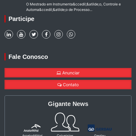
O Mestrado em Instrumenta&ccedil;&atilde;o, Controle e
Automa&ccedil;&atilde;o de Processo...
Participe
Fale Conosco
Anunciar
Contato
Gigante News
ArcelorMittal
Colunistas
Gerdau