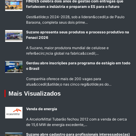
FINDES celebra dois anos de gestão com entregas que
fortalecem a indústria e preparam o ES para o futuro
Gest&atilde;o 2024-2028, sob a lideran&ccedil;a de Paulo
Baraona, completa seus dois prime...
Suzano apresenta seus produtos e processo produtivo na
Fenaci 2026
A Suzano, maior produtora mundial de celulose e
refer&ecirc;ncia global na fabrica&ccedil;...
Gerdau abre inscrições para programa de estágio em todo
o Brasil
Companhia oferece mais de 200 vagas para
atua&ccedil;&atilde;o nas cinco regi&otilde;es do...
Mais Visualizados
Venda de energia
A ArcelorMittal Tubarão fechou 2012 com a venda de cerca
de 15,6 MW de energia excedente,...
Suzano abre cadastro para profissionais interessados(as)