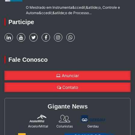
O Mestrado em Instrumenta&ccedil;&atilde;o, Controle e
Automa&ccedil;&atilde;o de Processo...
Participe
Fale Conosco
Anunciar
Contato
Gigante News
ArcelorMittal
Colunistas
Gerdau