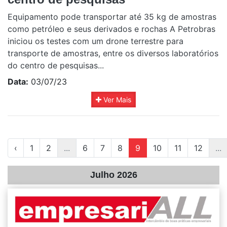
Equipamento pode transportar até 35 kg de amostras
como petróleo e seus derivados e rochas A Petrobras
iniciou os testes com um drone terrestre para
transporte de amostras, entre os diversos laboratórios
do centro de pesquisas...
Data:
03/07/23
Ver Mais
‹
1
2
...
6
7
8
9
10
11
12
...
Julho 2026