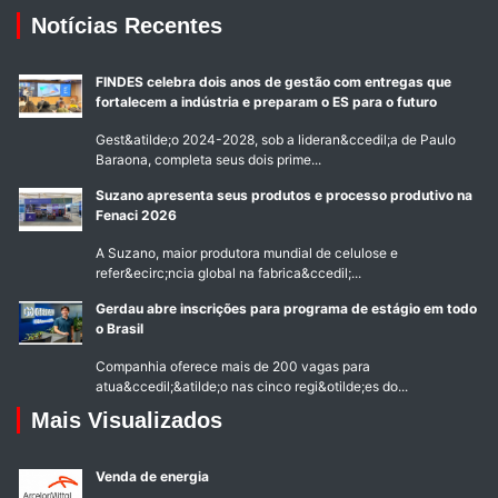
Notícias Recentes
FINDES celebra dois anos de gestão com entregas que
fortalecem a indústria e preparam o ES para o futuro
Gest&atilde;o 2024-2028, sob a lideran&ccedil;a de Paulo
Baraona, completa seus dois prime...
Suzano apresenta seus produtos e processo produtivo na
Fenaci 2026
A Suzano, maior produtora mundial de celulose e
refer&ecirc;ncia global na fabrica&ccedil;...
Gerdau abre inscrições para programa de estágio em todo
o Brasil
Companhia oferece mais de 200 vagas para
atua&ccedil;&atilde;o nas cinco regi&otilde;es do...
Mais Visualizados
Venda de energia