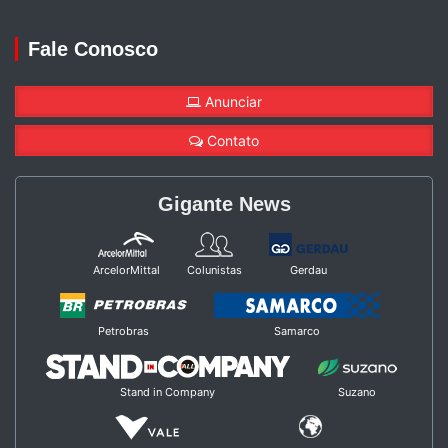
Fale Conosco
Anunciar
Contato
Gigante News
ArcelorMittal
Colunistas
Gerdau
Petrobras
Samarco
Stand in Company
Suzano