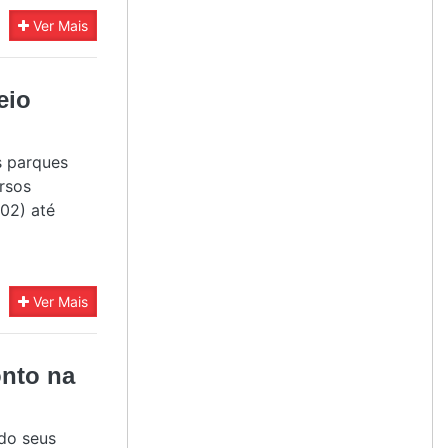
Ver Mais
eio
s parques
rsos
02) até
Ver Mais
onto na
do seus