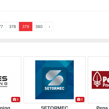
77
378
379
380
›
8
4
EC
Pena Branca Pneus
jorna