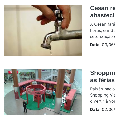
Cesan re
abasteci
A Cesan fará
horas, em Go
setorização 
Data:
03/06/
Shoppin
as féria
Paixão nacio
Shopping Vit
divertir à v
Data:
02/06/