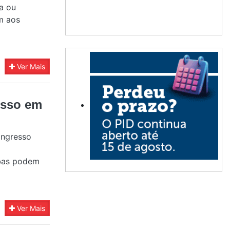
a ou
m aos
Ver Mais
esso em
ongresso
abas podem
Ver Mais