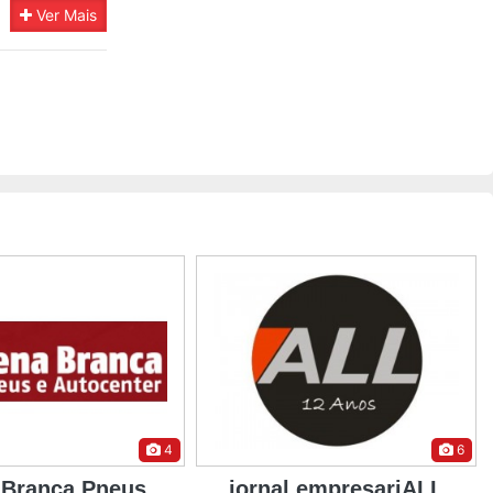
Ver Mais
6
7
l empresariALL
Kanaflex - Indústria de