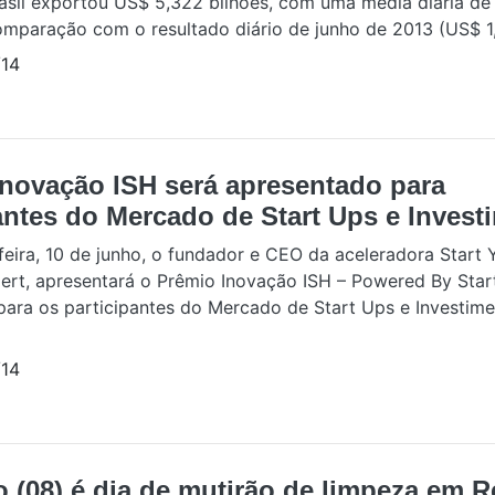
Brasil exportou US$ 5,322 bilhões, com uma média diária d
omparação com o resultado diário de junho de 2013 (US$ 1,0
14
Inovação ISH será apresentado para
antes do Mercado de Start Ups e Invest
feira, 10 de junho, o fundador e CEO da aceleradora Start 
gert, apresentará o Prêmio Inovação ISH – Powered By Sta
para os participantes do Mercado de Start Ups e Investime
14
(08) é dia de mutirão de limpeza em R