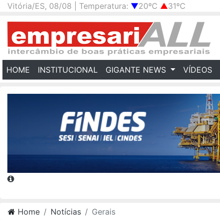
Vitória/ES, 08/08 | Temperatura:
▼
20ºC
▲
31ºC
(CURRENT)
HOME
INSTITUCIONAL
GIGANTE NEWS
VÍDEOS
Home
Notícias
Gerais