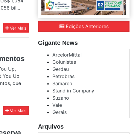
e US$ 1,064
56 bil...
Edições Anteriores
Ver Mais
Gigante News
ArcelorMittal
imentos
Colunistas
You Up,
Gerdau
rt You Up
Petrobras
ntos, que
Samarco
Stand in Company
Suzano
Vale
Ver Mais
Gerais
Arquivos
eserva