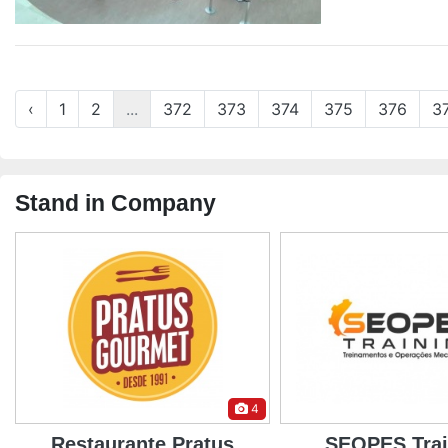
‹
1
2
...
372
373
374
375
376
3
Stand in Company
8
SEOPES Training
SETORM