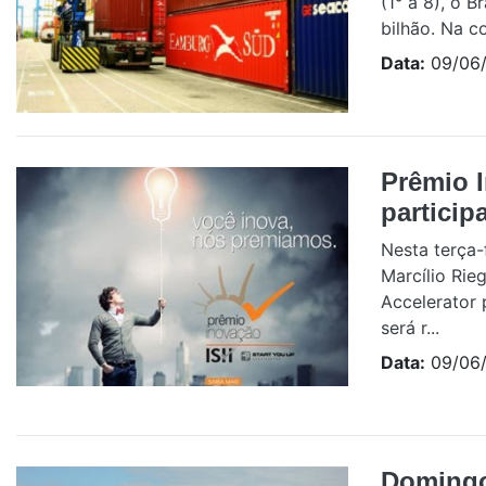
(1° a 8), o 
bilhão. Na c
Data:
09/06/
Prêmio 
particip
Nesta terça-
Marcílio Rie
Accelerator 
será r...
Data:
09/06/
Domingo 