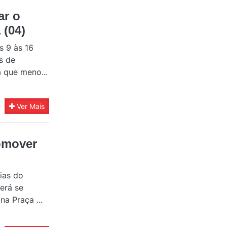
ar o
 (04)
s 9 às 16
s de
á que meno...
Ver Mais
omover
ias do
derá se
a Praça ...