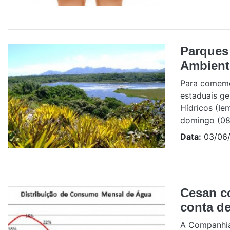
Parques
Ambient
Para comemor
estaduais ge
Hídricos (Ie
domingo (08)
Data:
03/06/
Cesan co
conta de
A Companhia