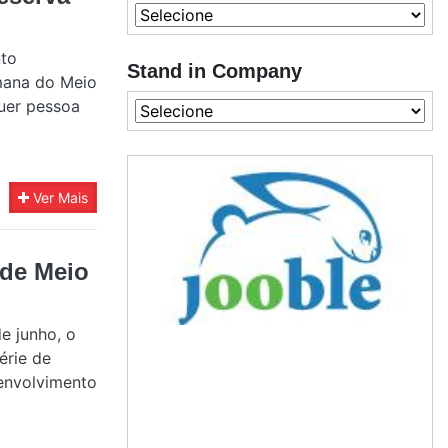
nto
Stand in Company
emana do Meio
quer pessoa
Ver Mais
 de Meio
e junho, o
érie de
envolvimento