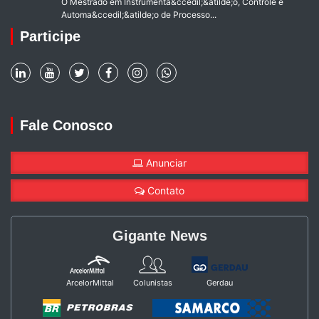
O Mestrado em Instrumenta&ccedil;&atilde;o, Controle e
Automa&ccedil;&atilde;o de Processo...
Participe
Fale Conosco
Anunciar
Contato
Gigante News
ArcelorMittal
Colunistas
Gerdau