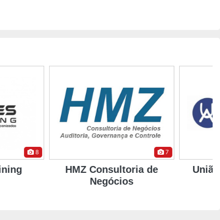
7
8
onsultoria de
União Altoé Aluminio
Negócios