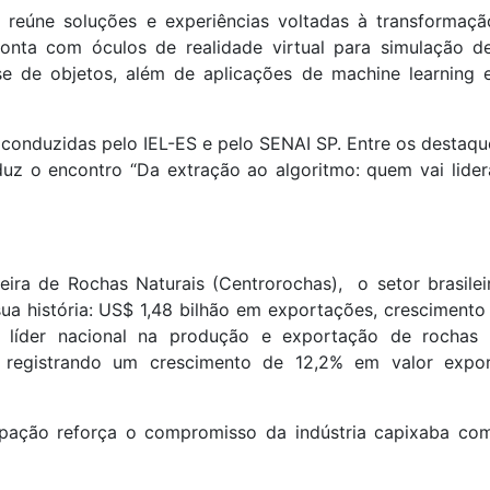
reúne soluções e experiências voltadas à transformação
onta com óculos de realidade virtual para simulação 
se de objetos, além de aplicações de machine learning e
onduzidas pelo IEL-ES e pelo SENAI SP. Entre os destaqu
duz o encontro “Da extração ao algoritmo: quem vai lide
ra de Rochas Naturais (Centrorochas), o setor brasilei
a história: US$ 1,48 bilhão em exportações, crescimento
 líder nacional na produção e exportação de rochas 
 registrando um crescimento de 12,2% em valor expo
cipação reforça o compromisso da indústria capixaba co