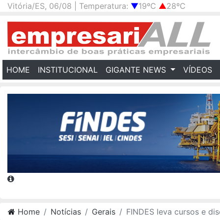
Vitória/ES, 06/08 | Temperatura:
▼
19ºC
▲
28ºC
(CURRENT)
HOME
INSTITUCIONAL
GIGANTE NEWS
VÍDEOS
Home
Notícias
Gerais
FINDES leva cursos e discute inovação do setor de rochas na Marmoma