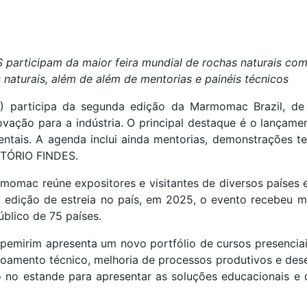
articipam da maior feira mundial de rochas naturais co
naturais, além de além de mentorias e painéis técnicos
ES) participa da segunda edição da Marmomac Brazil, d
ovação para a indústria. O principal destaque é o lançam
tais. A agenda inclui ainda mentorias, demonstrações te
VATÓRIO FINDES.
momac reúne expositores e visitantes de diversos países 
Na edição de estreia no país, em 2025, o evento recebeu m
úblico de 75 países.
apemirim apresenta um novo portfólio de cursos presencia
oamento técnico, melhoria de processos produtivos e des
rão no estande para apresentar as soluções educacionais e