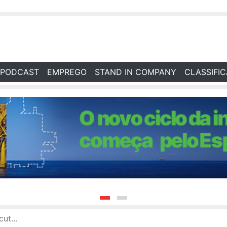
PODCAST
EMPREGO
STAND IN COMPANY
CLASSIFI
c Brazil