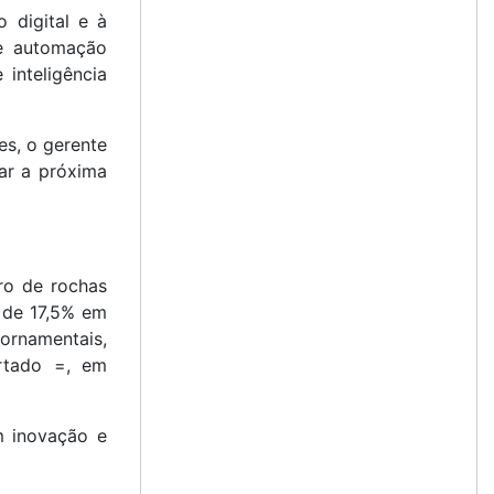
 digital e à
de automação
 inteligência
es, o gerente
rar a próxima
ro de rochas
 de 17,5% em
ornamentais,
rtado =, em
m inovação e