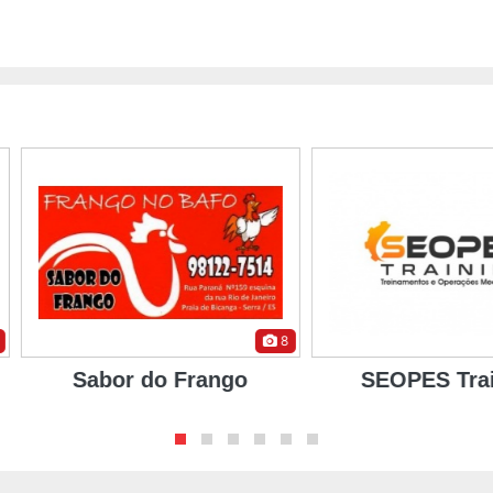
8
8
ango
SEOPES Training
HMZ C