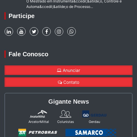
O Mestrado em Instrumenta&ccedil;&atilde;o, Controle e
Automa&ccedil;&atilde;o de Processo...
Participe
Fale Conosco
Anunciar
Contato
Gigante News
ArcelorMittal
Colunistas
Gerdau