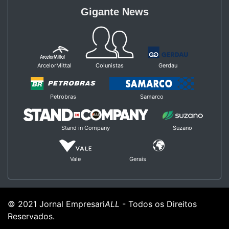
Gigante News
ArcelorMittal
Colunistas
Gerdau
Petrobras
Samarco
Stand in Company
Suzano
Vale
Gerais
© 2021 Jornal Empresari
ALL
- Todos os Direitos
Reservados.