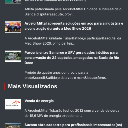
Atleta patrocinada pela ArcelorMittal Unidade Tubar&atilde;o,
Bianca disputar&aacute; prov...
ArcelorMittal apresenta soluções em aço para a indústria e
a construção durante a Mec Show 2026
A ArcelorMittal unidade Tubar&atilde;o participar&aacute; da
Mec Show 2026, principal feir...
Parceria entre Samarco e UFV gera dados inéditos para
conservação de 22 espécies ameaçadas na Bacia do Rio
Doce
Projeto de quatro anos contribuiu para a
prote&ccedil;&atilde;o de aves e mam&iacute;feros...
Mais Visualizados
Venda de energia
A ArcelorMittal Tubarão fechou 2012 com a venda de cerca
de 15,6 MW de energia excedente,...
Suzano abre cadastro para profissionais interessados(as)