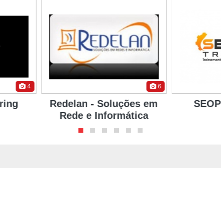
6
8
ções em
SEOPES Training
Fo
ática