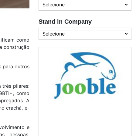
Stand in Company
tificam como
a construção
s para outros
três pilares:
LGBTI+, como
mpregados. A
o crachá, e-
volvimento e
as pessoas,