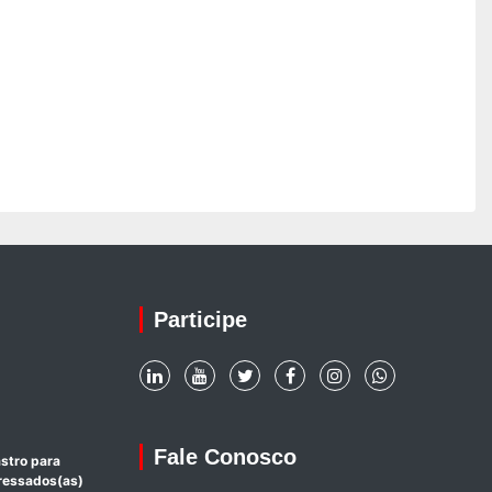
Participe
Fale Conosco
stro para
eressados(as)