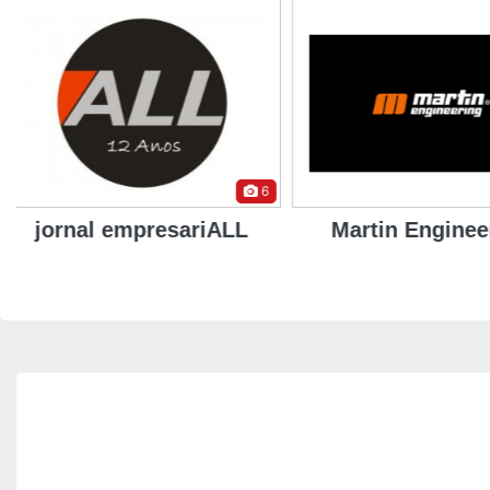
4
Martin Engineering
Redelan - Solu
Rede e Inform