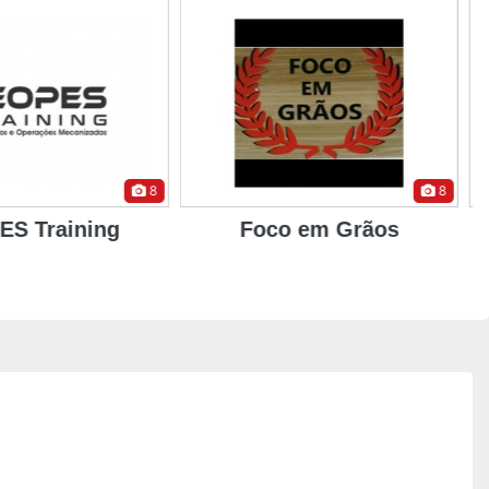
8
5
co em Grãos
Contremp Treinamentos