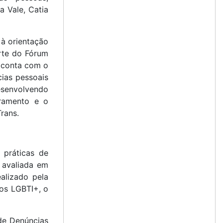
a Vale, Catia
 à orientação
rte do Fórum
 conta com o
ias pessoais
esenvolvendo
tramento e o
rans.
 práticas de
 avaliada em
alizado pela
tos LGBTI+, o
 de Denúncias