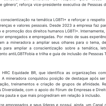
 gênero”, reforça vice-presidente executiva de Pessoas d
 conscientização na temática LGBTI+ e reforçar o respeito
crenças e valores pessoais. Desde 2023 a empresa faz pa
o e promoção dos direitos humanos LGBTI+. Internamente,
por empregados e empregadas. Por meio de suas experiênc
am a mineradora a ampliar seus olhares para o tema, d
para ampliar a conscientização sobre a temática, le
to antiLGBTFobia e trilha e guia de inclusão de Pessoas T
HRC Equidade BR, que identifica as organizações com
. A mineradora conquistou posição de destaque após ser
ação, treinamentos e criação de grupos de afinidade. Re
s Diversidade, com o apoio do Fórum de Empresas e Direi
a pauta e que mais progrediram em relação à inclusão.
tre empregados e seus líderes e possui, ainda, um Canal