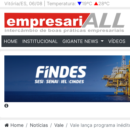
Vitória/ES, 06/08 | Temperatura:
▼
19ºC
▲
28ºC
(CURRENT)
HOME
INSTITUCIONAL
GIGANTE NEWS
VÍDEOS
Home
Notícias
Vale
Vale lança programa inédito de desenvolvimento de carreira para profissionais LGB