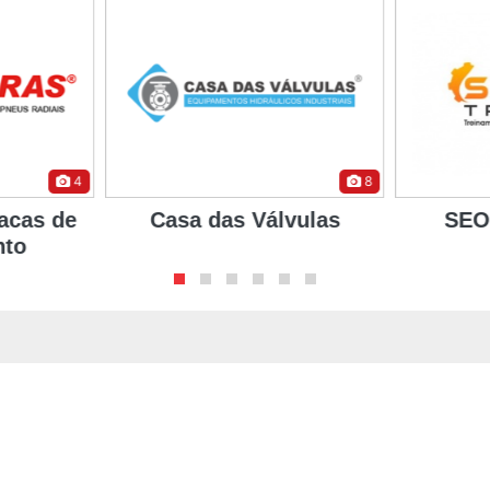
4
8
acas de
Casa das Válvulas
SEO
nto