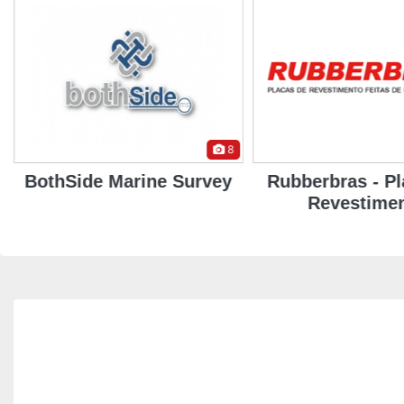
8
BothSide Marine Survey
Rubberbras - Pl
Revestime