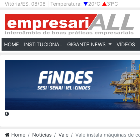
Vitória/ES, 08/08 | Temperatura:
▼
20ºC
▲
31ºC
(CURRENT)
HOME
INSTITUCIONAL
GIGANTE NEWS
VÍDEOS
Home
Notícias
Vale
Vale instala máquinas de coleta de embalagens recicláveis na Grande Vitó