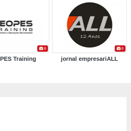
8
6
PES Training
jornal empresariALL