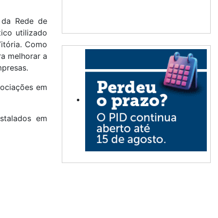
e da Rede de
ico utilizado
Vitória. Como
ra melhorar a
mpresas.
ssociações em
nstalados em