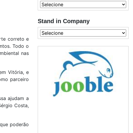
Stand in Company
rte correto e
ntos. Todo o
ambiental nas
m Vitória, e
omo parceiro
ssa ajudam a
Sérgio Costa,
s que poderão