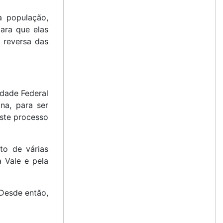
a população,
ara que elas
a reversa das
idade Federal
na, para ser
Este processo
to de várias
a Vale e pela
 Desde então,