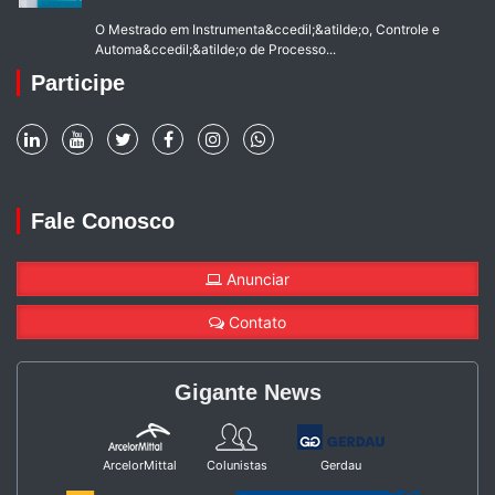
O Mestrado em Instrumenta&ccedil;&atilde;o, Controle e
Automa&ccedil;&atilde;o de Processo...
Participe
Fale Conosco
Anunciar
Contato
Gigante News
ArcelorMittal
Colunistas
Gerdau