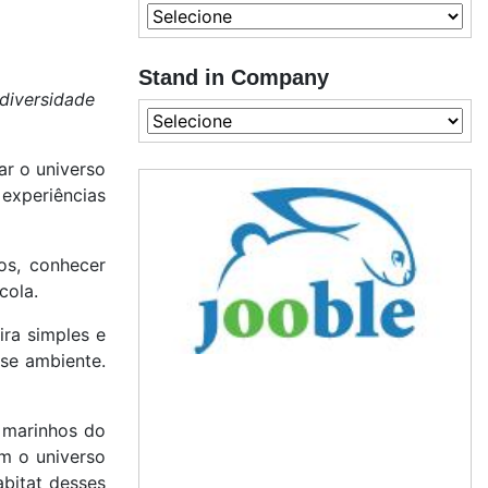
Stand in Company
odiversidade
ar o universo
experiências
os, conhecer
cola.
ra simples e
se ambiente.
 marinhos do
m o universo
abitat desses