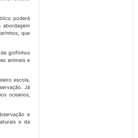
blico poderá
ma abordagem
arinhos, que
de golfinhos
ses animais e
leiro escola,
servação. Já
nos oceanos,
observação e
aturais e da