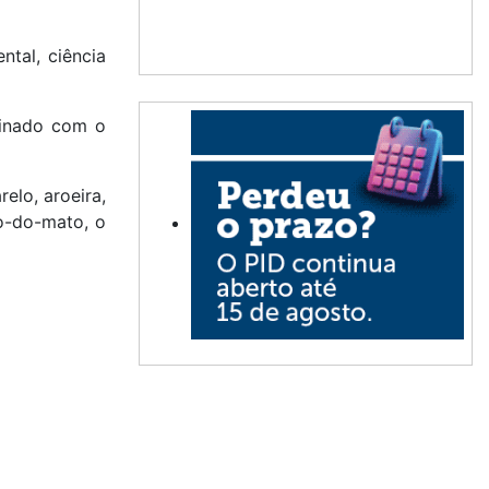
tal, ciência
sinado com o
elo, aroeira,
ro-do-mato, o