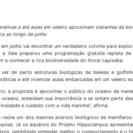
erativas e até aulas em veleiro aproximam visitantes da bi
ira ao longo de junho
 em junho vai encontrar um verdadeiro convite para explor
a Vale preparou uma programação gratuita repleta de 
am a conhecer a rica biodiversidade do litoral capixaba.
ver de perto estruturas biológicas de baleias e golfinh
práticas e até vivenciar aulas embarcadas em um veleiro es
ro, a proposta é aproximar o público do oceano de manei
 oceano, entendam sua importância e se sintam parte des
iosidade e cuidado com a vida marinha”, afirma.
e reúne um dos maiores acervos biológicos de mamíferos
quisa. Já os aquários do Projeto Hippocampus apresenta
tivos, permitindo entender melhor o comportamento e o h