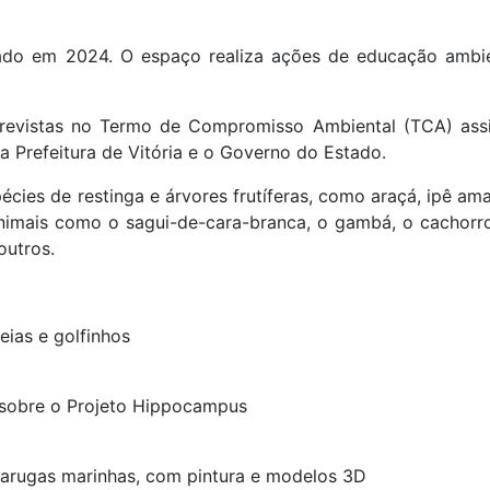
rado em 2024. O espaço realiza ações de educação ambien
previstas no Termo de Compromisso Ambiental (TCA) as
, a Prefeitura de Vitória e o Governo do Estado.
cies de restinga e árvores frutíferas, como araçá, ipê amar
 animais como o sagui-de-cara-branca, o gambá, o cachor
outros.
eias e golfinhos
a sobre o Projeto Hippocampus
rtarugas marinhas, com pintura e modelos 3D