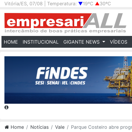
Vitória/ES, 07/08 | Temperatura:
▼
19ºC
▲
30ºC
(CURRENT)
HOME
INSTITUCIONAL
GIGANTE NEWS
VÍDEOS
Home
Notícias
Vale
Parque Costeiro abre programação gratuita com experiências imersivas para celebrar o Mês do Ocean