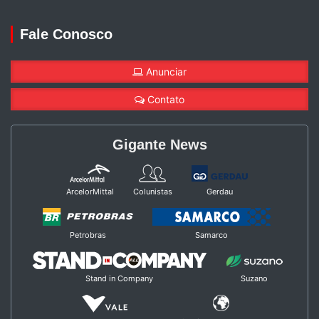
Fale Conosco
Anunciar
Contato
Gigante News
ArcelorMittal
Colunistas
Gerdau
Petrobras
Samarco
Stand in Company
Suzano