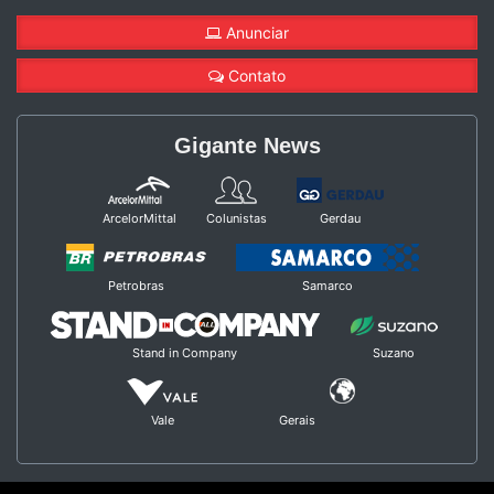
Anunciar
Contato
Gigante News
ArcelorMittal
Colunistas
Gerdau
Petrobras
Samarco
Stand in Company
Suzano
Vale
Gerais