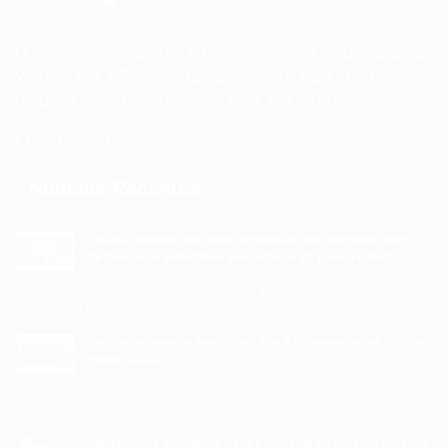
O jornal empresariALL é um produto da empresa Brazil
Works Ltda ME, nome fantasia Brazil Marketing,
fundada em 14 de junho de 1991, em Vitória, ES.…
Continuar Lendo
Notícias Recentes
FINDES celebra dois anos de gestão com entregas que
fortalecem a indústria e preparam o ES para o futuro
Gest&atilde;o 2024-2028, sob a lideran&ccedil;a de Paulo
Baraona, completa seus dois prime...
Suzano apresenta seus produtos e processo produtivo na
Fenaci 2026
A Suzano, maior produtora mundial de celulose e
refer&ecirc;ncia global na fabrica&ccedil;...
Gerdau abre inscrições para programa de estágio em todo