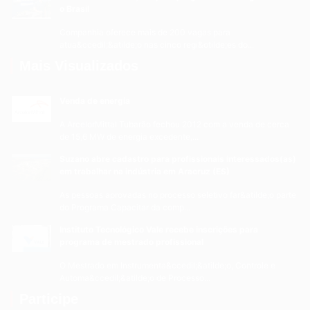
o Brasil
Companhia oferece mais de 200 vagas para
atua&ccedil;&atilde;o nas cinco regi&otilde;es do...
Mais Visualizados
Venda de energia
A ArcelorMittal Tubarão fechou 2012 com a venda de cerca
de 15,6 MW de energia excedente,...
Suzano abre cadastro para profissionais interessados(as)
em trabalhar na indústria em Aracruz (ES)
As pessoas aprovadas no processo seletivo far&atilde;o parte
do Programa Capacitar da comp...
Instituto Tecnológico Vale recebe inscrições para
programa de mestrado profissional
O Mestrado em Instrumenta&ccedil;&atilde;o, Controle e
Automa&ccedil;&atilde;o de Processo...
Participe