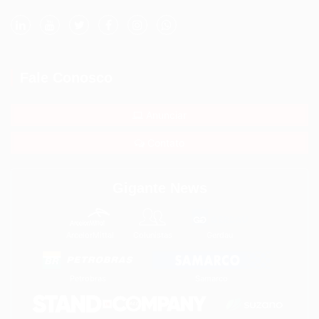
Fale Conosco
Anunciar
Contato
Gigante News
ArcelorMittal
Colunistas
Gerdau
Petrobras
Samarco