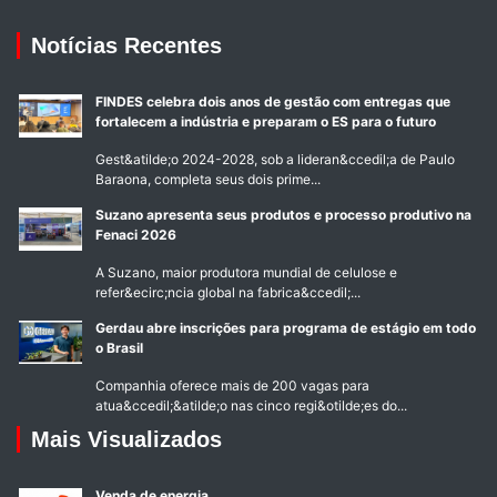
Notícias Recentes
FINDES celebra dois anos de gestão com entregas que
fortalecem a indústria e preparam o ES para o futuro
Gest&atilde;o 2024-2028, sob a lideran&ccedil;a de Paulo
Baraona, completa seus dois prime...
Suzano apresenta seus produtos e processo produtivo na
Fenaci 2026
A Suzano, maior produtora mundial de celulose e
refer&ecirc;ncia global na fabrica&ccedil;...
Gerdau abre inscrições para programa de estágio em todo
o Brasil
Companhia oferece mais de 200 vagas para
atua&ccedil;&atilde;o nas cinco regi&otilde;es do...
Mais Visualizados
Venda de energia