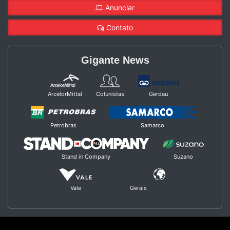
Anunciar
Contato
Gigante News
ArcelorMittal
Colunistas
Gerdau
Petrobras
Samarco
Stand in Company
Suzano
Vale
Gerais