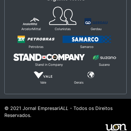
ArcelorMittal
Colunistas
Gerdau
Petrobras
Samarco
Stand in Company
Suzano
Vale
Gerais
© 2021 Jornal Empresari
ALL
- Todos os Direitos
Reservados.