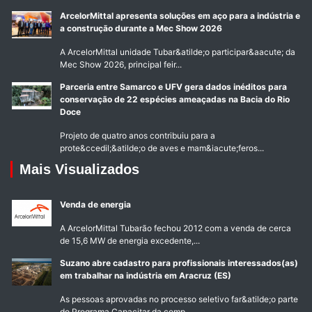
ArcelorMittal apresenta soluções em aço para a indústria e
a construção durante a Mec Show 2026
A ArcelorMittal unidade Tubar&atilde;o participar&aacute; da
Mec Show 2026, principal feir...
Parceria entre Samarco e UFV gera dados inéditos para
conservação de 22 espécies ameaçadas na Bacia do Rio
Doce
Projeto de quatro anos contribuiu para a
prote&ccedil;&atilde;o de aves e mam&iacute;feros...
Mais Visualizados
Venda de energia
A ArcelorMittal Tubarão fechou 2012 com a venda de cerca
de 15,6 MW de energia excedente,...
Suzano abre cadastro para profissionais interessados(as)
em trabalhar na indústria em Aracruz (ES)
As pessoas aprovadas no processo seletivo far&atilde;o parte
do Programa Capacitar da comp...