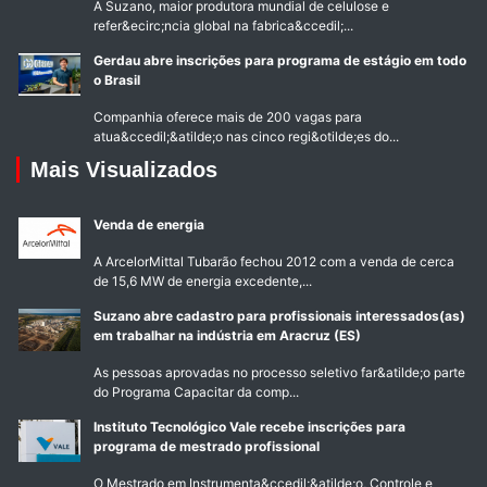
A Suzano, maior produtora mundial de celulose e
refer&ecirc;ncia global na fabrica&ccedil;...
Gerdau abre inscrições para programa de estágio em todo
o Brasil
Companhia oferece mais de 200 vagas para
atua&ccedil;&atilde;o nas cinco regi&otilde;es do...
Mais Visualizados
Venda de energia
A ArcelorMittal Tubarão fechou 2012 com a venda de cerca
de 15,6 MW de energia excedente,...
Suzano abre cadastro para profissionais interessados(as)
em trabalhar na indústria em Aracruz (ES)
As pessoas aprovadas no processo seletivo far&atilde;o parte
do Programa Capacitar da comp...
Instituto Tecnológico Vale recebe inscrições para
programa de mestrado profissional
O Mestrado em Instrumenta&ccedil;&atilde;o, Controle e