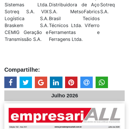
Sistemas Ltda.
Distribuidora de Aço
Sotreq
Sotreq S.A. VIX
S.A. MetsoFabrics
S.A.
Logística S.A.
Brasil Tecidos
Braskem S.A.
Técnicos Ltda. Viferro
CEMIG Geração e
Ferramentas e
Transmissão S.A.
Ferragens Ltda.
Compartilhe:
Julho 2026