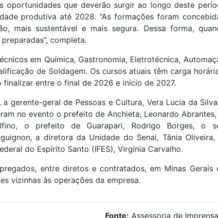
s oportunidades que deverão surgir ao longo deste perí
dade produtiva até 2028. “As formações foram concebid
o, mais sustentável e mais segura. Dessa forma, qua
 preparadas”, completa.
 técnicos em Química, Gastronomia, Eletrotécnica, Automa
alificação de Soldagem. Os cursos atuais têm carga horári
inalizar entre o final de 2026 e início de 2027.
 a gerente-geral de Pessoas e Cultura, Vera Lucia da Silva
am no evento o prefeito de Anchieta, Leonardo Abrantes,
ino, o prefeito de Guarapari, Rodrigo Borges, o se
ignon, a diretora da Unidade do Senai, Tânia Oliveira, 
ederal do Espírito Santo (IFES), Virgínia Carvalho.
egados, entre diretos e contratados, em Minas Gerais e
des vizinhas às operações da empresa.
Fonte:
Assessoria de Imprens