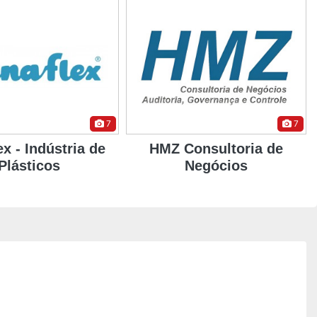
7
8
onsultoria de
Foco em Grãos
Negócios