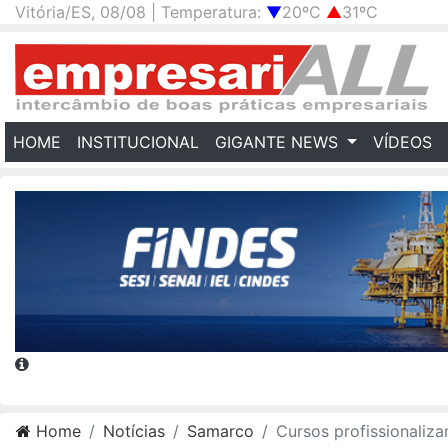
Vitória/ES, 08/08 | Temperatura:
▼
20ºC
▲
31ºC
(CURRENT)
HOME
INSTITUCIONAL
GIGANTE NEWS
VÍDEOS
Home
Notícias
Samarco
Cursos profissionalizantes da Samarco começam no E