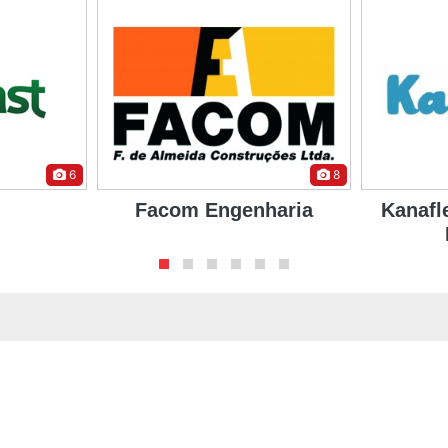
8
7
haria
Kanaflex - Indústria de
HMZ C
Plásticos