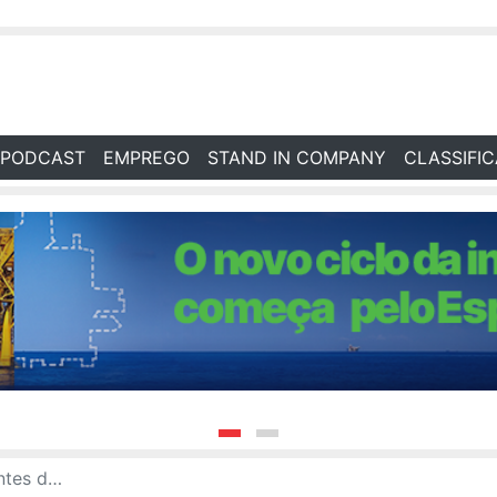
PODCAST
EMPREGO
STAND IN COMPANY
CLASSIFI
spírito Santo