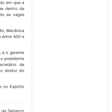
odo em que a
as dentro da
ndo as vagas
ção, Mecânica
a entre 400 e
, e o gerente
 o presidente
cretário de
o diretor do
 no Espírito
a da Samarco