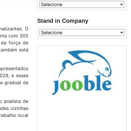
Stand in Company
alizantes. O
conta com 305
 da força de
 também está
 apresentados
028, e esses
a gradual da
 analista de
des vizinhas
rabalho local