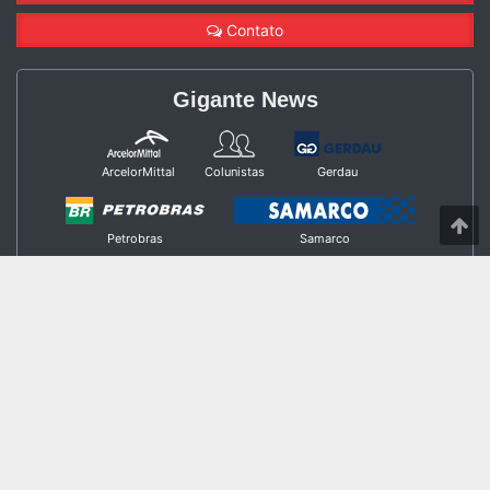
Contato
Gigante News
ArcelorMittal
Colunistas
Gerdau
Petrobras
Samarco
Stand in Company
Suzano
Vale
Gerais
© 2021 Jornal Empresari
ALL
- Todos os Direitos