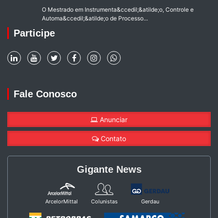
O Mestrado em Instrumenta&ccedil;&atilde;o, Controle e
Automa&ccedil;&atilde;o de Processo...
Participe
Fale Conosco
Anunciar
Contato
Gigante News
ArcelorMittal
Colunistas
Gerdau