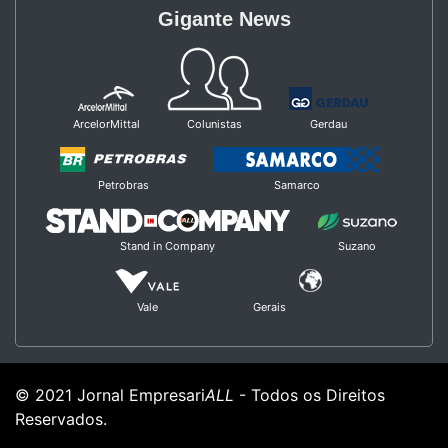
Gigante News
ArcelorMittal
Colunistas
Gerdau
Petrobras
Samarco
Stand in Company
Suzano
Vale
Gerais
© 2021 Jornal Empresari
ALL
- Todos os Direitos
Reservados.