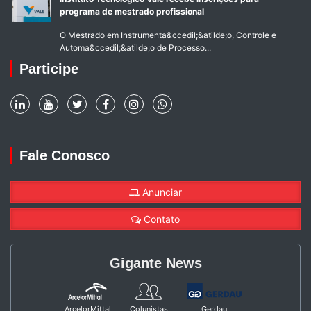
programa de mestrado profissional
O Mestrado em Instrumenta&ccedil;&atilde;o, Controle e
Automa&ccedil;&atilde;o de Processo...
Participe
Fale Conosco
Anunciar
Contato
Gigante News
ArcelorMittal
Colunistas
Gerdau