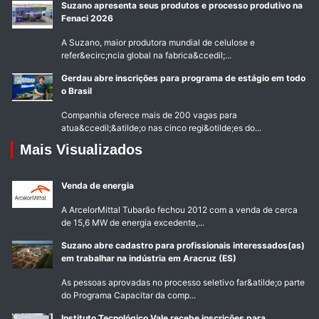
Suzano apresenta seus produtos e processo produtivo na
Fenaci 2026
A Suzano, maior produtora mundial de celulose e
refer&ecirc;ncia global na fabrica&ccedil;...
Gerdau abre inscrições para programa de estágio em todo
o Brasil
Companhia oferece mais de 200 vagas para
atua&ccedil;&atilde;o nas cinco regi&otilde;es do...
Mais Visualizados
Venda de energia
A ArcelorMittal Tubarão fechou 2012 com a venda de cerca
de 15,6 MW de energia excedente,...
Suzano abre cadastro para profissionais interessados(as)
em trabalhar na indústria em Aracruz (ES)
As pessoas aprovadas no processo seletivo far&atilde;o parte
do Programa Capacitar da comp...
Instituto Tecnológico Vale recebe inscrições para