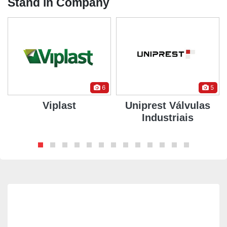
Stand in Company
6
5
Viplast
Uniprest Válvulas
Industriais