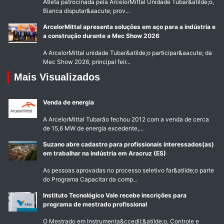
Atleta patrocinada pela ArcelorMittal Unidade Tubar&atilde;o,
Bianca disputar&aacute; prov...
ArcelorMittal apresenta soluções em aço para a indústria e
a construção durante a Mec Show 2026
A ArcelorMittal unidade Tubar&atilde;o participar&aacute; da
Mec Show 2026, principal feir...
Mais Visualizados
Venda de energia
A ArcelorMittal Tubarão fechou 2012 com a venda de cerca
de 15,6 MW de energia excedente,...
Suzano abre cadastro para profissionais interessados(as)
em trabalhar na indústria em Aracruz (ES)
As pessoas aprovadas no processo seletivo far&atilde;o parte
do Programa Capacitar da comp...
Instituto Tecnológico Vale recebe inscrições para
programa de mestrado profissional
O Mestrado em Instrumenta&ccedil;&atilde;o, Controle e