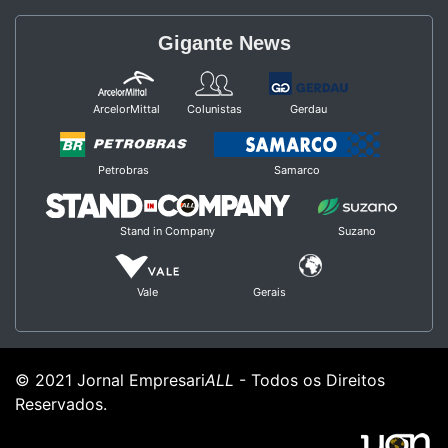
Gigante News
ArcelorMittal
Colunistas
Gerdau
Petrobras
Samarco
Stand in Company
Suzano
Vale
Gerais
© 2021 Jornal Empresari
ALL
- Todos os Direitos
Reservados.