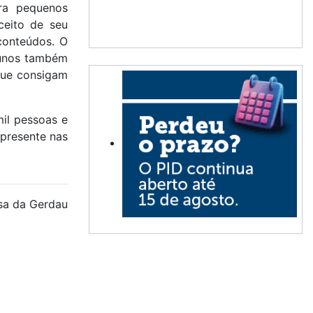
ra pequenos
ceito de seu
conteúdos. O
alunos também
que consigam
il pessoas e
 presente nas
sa da Gerdau