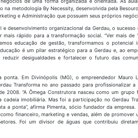
 negócios de uma forma organizada e orientada. As aul
ão na metodologia By Necessity, desenvolvida pela Besou
Marketing e Administração que possuem seus próprios negóc
cial e desenvolvimento organizacional da Gerdau, o sucess
ais rápido para a transformação social. “Ver mais de 1
emos educação de gestão, transformamos o potencial i
Educação é um pilar estratégico para a Gerdau e, ao emp
ra reduzir desigualdades e fortalecer o futuro das comu
 ponta. Em Divinópolis (MG), o empreendedor Mauro L
rdau Transforma no ano passado para profissionalizar a
esde 2008. “A Ômega Construtora nasceu como um grupo fa
cadeia imobiliária. Mas foi a participação no Gerdau Tr
nta a ponta”, afirma Pimenta, sócio fundador da empresa
como financeiro, marketing e vendas, além de promover 
etores. Foi um divisor de águas que contribuiu direta