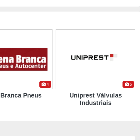
5
8
rest Válvulas
Casa das Válvulas
ndustriais