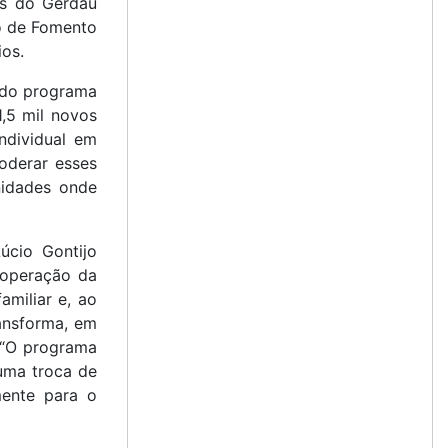
as do Gerdau
ro de Fomento
ios.
o do programa
,5 mil novos
ndividual em
oderar esses
nidades onde
úcio Gontijo
 operação da
miliar e, ao
ansforma, em
. “O programa
uma troca de
mente para o