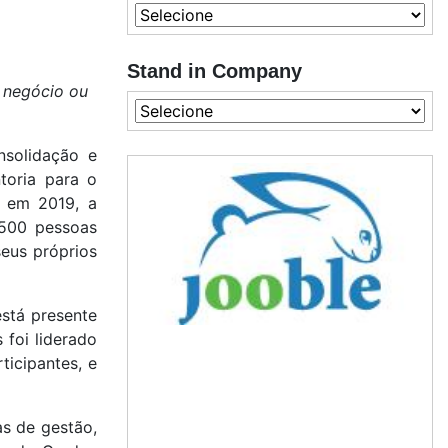
Stand in Company
 negócio ou
nsolidação e
oria para o
 em 2019, a
.500 pessoas
seus próprios
stá presente
 foi liderado
ticipantes, e
as de gestão,