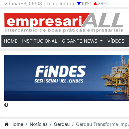
Vitória/ES, 06/08 | Temperatura:
▼
19ºC
▲
28ºC
(CURRENT)
HOME
INSTITUCIONAL
GIGANTE NEWS
VÍDEOS
Home
Notícias
Gerdau
Gerdau Transforma impulsiona 1,5 mil empreendedores no Bras