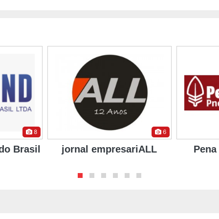
6
4
ariALL
Pena Branca Pneus
Unip
I