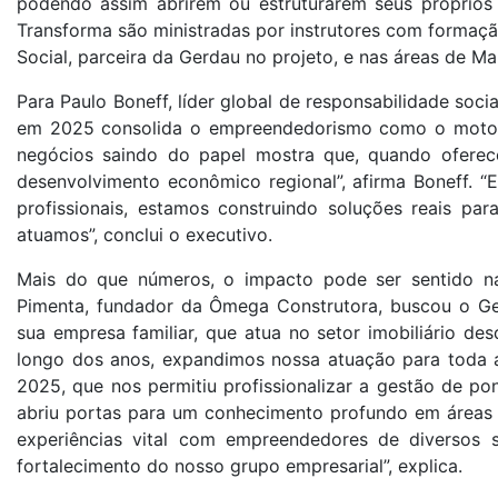
podendo assim abrirem ou estruturarem seus próprios
Transforma são ministradas por instrutores com formaç
Social, parceira da Gerdau no projeto, e nas áreas de 
Para Paulo Boneff, líder global de responsabilidade so
em 2025 consolida o empreendedorismo como o motor m
negócios saindo do papel mostra que, quando oferec
desenvolvimento econômico regional”, afirma Boneff. “
profissionais, estamos construindo soluções reais pa
atuamos”, conclui o executivo.
Mais do que números, o impacto pode ser sentido na
Pimenta, fundador da Ômega Construtora, buscou o Ge
sua empresa familiar, que atua no setor imobiliário d
longo dos anos, expandimos nossa atuação para toda a 
2025, que nos permitiu profissionalizar a gestão de po
abriu portas para um conhecimento profundo em áreas 
experiências vital com empreendedores de diversos s
fortalecimento do nosso grupo empresarial”, explica.