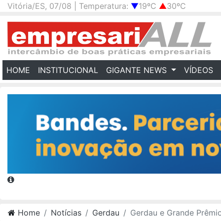
Vitória/ES, 07/08 | Temperatura:
▼
19ºC
▲
30ºC
(CURRENT)
HOME
INSTITUCIONAL
GIGANTE NEWS
VÍDEOS
Home
Notícias
Gerdau
Gerdau e Grande Prêmio de São Paulo inauguram novas estruturas em aço 100% reciclável no Autódrom