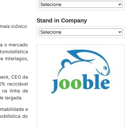
Stand in Company
mais icônico
ara o mercado
omobilística
e Interlagos,
neck, CEO da
% reciclável
 na linha de
de largada.
tabilidade e
obilística do