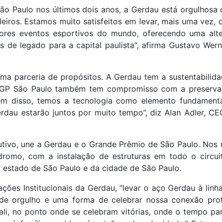
o Paulo nos últimos dois anos, a Gerdau está orgulhosa 
ileiros. Estamos muito satisfeitos em levar, mais uma vez,
ores eventos esportivos do mundo, oferecendo uma alte
s de legado para a capital paulista", afirma Gustavo We
ma parceria de propósitos. A Gerdau tem a sustentabilid
o GP São Paulo também tem compromisso com a preserv
ém disso, temos a tecnologia como elemento fundament
erdau estarão juntos por muito tempo”, diz Alan Adler, 
cutivo, une a Gerdau e o Grande Prêmio de São Paulo. Nos 
romo, com a instalação de estruturas em todo o circui
o estado de São Paulo e da cidade de São Paulo.
ações Institucionais da Gerdau, “levar o aço Gerdau à lin
o de orgulho e uma forma de celebrar nossa conexão pr
 ali, no ponto onde se celebram vitórias, onde o tempo pa