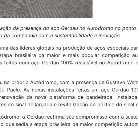
liação da presença do aço Gerdau no Autódromo no ponto 
o da companhia com a sustentabilidade e inovação
uma das líderes globais na produção de aços especiais p
tapa brasileira da maior e mais popular competição aut
as feitas com aço Gerdau 100% reciclável no Autódromo d
reu no próprio Autódromo, com a presença de Gustavo Wer
o Paulo. As novas instalações feitas em aço Gerdau 100
 renovação da nova plataforma de bandeirada, instalada
s do sinal de largada e revitalização do pórtico do sinal 
ódromo, a Gerdau reafirma seu compromisso com a susten
to que sedia a etapa brasileira da maior competição autom