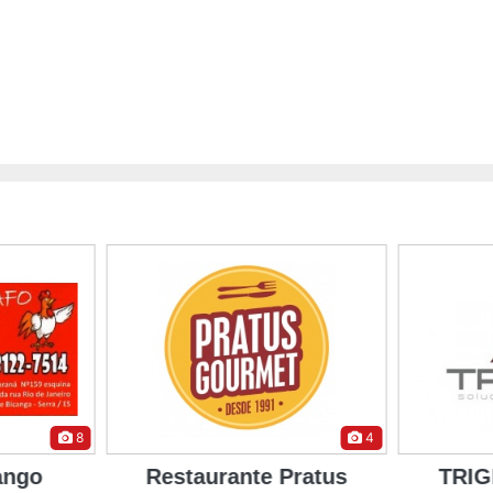
8
4
ango
Restaurante Pratus
TRIG