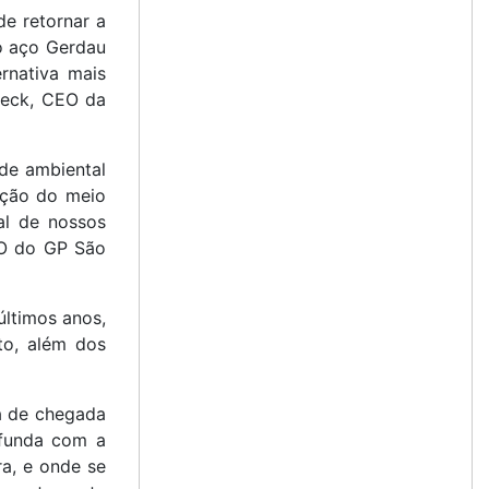
de retornar a
 o aço Gerdau
rnativa mais
rneck, CEO da
ade ambiental
ação do meio
al de nossos
CEO do GP São
últimos anos,
to, além dos
ha de chegada
ofunda com a
ra, e onde se