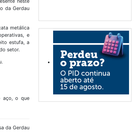
resente neste
lo da Gerdau
cata metálica
perativas, e
ito estufa, a
o setor.
u.
e aço, o que
sa da Gerdau