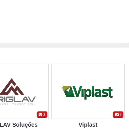
8
6
LAV Soluções
Viplast