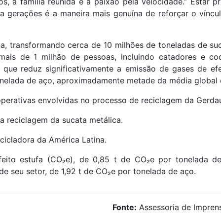
 à família reunida e à paixão pela velocidade.” Estar p
 gerações é a maneira mais genuína de reforçar o víncu
a, transformando cerca de 10 milhões de toneladas de su
ais de 1 milhão de pessoas, incluindo catadores e coo
 que reduz significativamente a emissão de gases de efe
elada de aço, aproximadamente metade da média global d
ooperativas envolvidas no processo de reciclagem da Gerda
a reciclagem da sucata metálica.
cicladora da América Latina.
ito estufa (CO₂e), de 0,85 t de CO₂e por tonelada d
 seu setor, de 1,92 t de CO₂e por tonelada de aço.
Fonte:
Assessoria de Impren