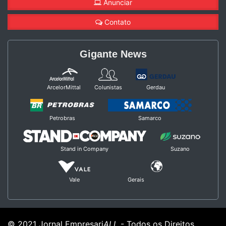
Anunciar
Contato
Gigante News
ArcelorMittal
Colunistas
Gerdau
Petrobras
Samarco
Stand in Company
Suzano
Vale
Gerais
© 2021 Jornal Empresari
ALL
- Todos os Direitos