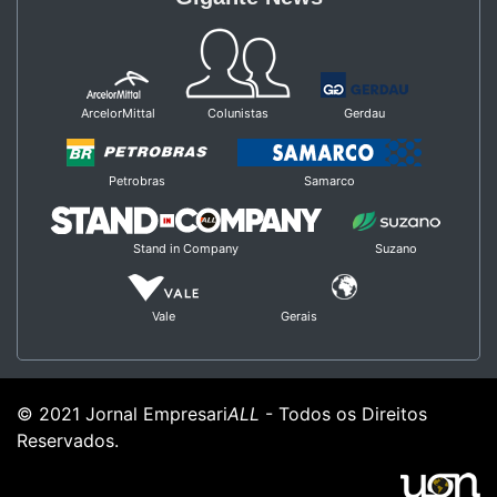
ArcelorMittal
Colunistas
Gerdau
Petrobras
Samarco
Stand in Company
Suzano
Vale
Gerais
© 2021 Jornal Empresari
ALL
- Todos os Direitos
Reservados.