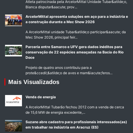
Atleta patrocinada pela ArcelorMittal Unidade Tubar&atilde;o,
Bianca disputar&aacute; prov...
ArcelorMittal apresenta soluções em aço para a indústria e
a construção durante a Mec Show 2026
A ArcelorMittal unidade Tubar&atilde;o participar&aacute; da
Mec Show 2026, principal feir...
Parceria entre Samarco e UFV gera dados inéditos para
conservação de 22 espécies ameaçadas na Bacia do Rio
Doce
Projeto de quatro anos contribuiu para a
prote&ccedil;&atilde;o de aves e mam&iacute;feros...
Mais Visualizados
Venda de energia
A ArcelorMittal Tubarão fechou 2012 com a venda de cerca
de 15,6 MW de energia excedente,...
Suzano abre cadastro para profissionais interessados(as)
em trabalhar na indústria em Aracruz (ES)