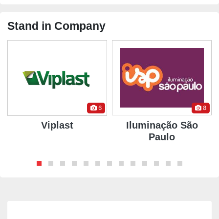
Stand in Company
6
8
L
Viplast
Iluminação São
Paulo